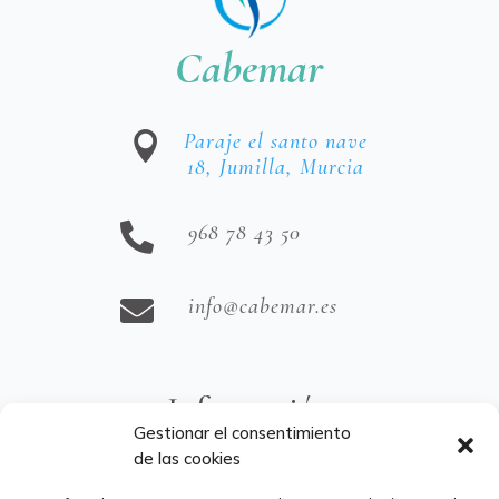
Cabemar
Paraje el santo nave

18, Jumilla, Murcia
968 78 43 50

info@cabemar.es

Información
Gestionar el consentimiento
de las cookies
Aviso Legal