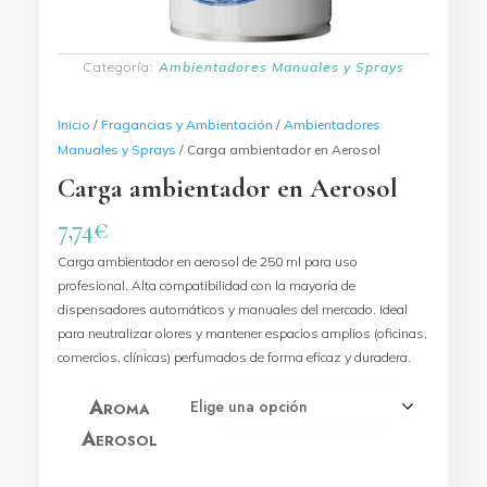
Categoría:
Ambientadores Manuales y Sprays
Inicio
/
Fragancias y Ambientación
/
Ambientadores
Manuales y Sprays
/ Carga ambientador en Aerosol
Carga ambientador en Aerosol
7,74
€
Carga ambientador en aerosol de 250 ml para uso
profesional. Alta compatibilidad con la mayoría de
dispensadores automáticos y manuales del mercado. Ideal
para neutralizar olores y mantener espacios amplios (oficinas,
comercios, clínicas) perfumados de forma eficaz y duradera.
Aroma
Aerosol