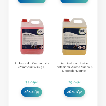
página
página
de
de
producto
producto
Ambientador Concentrado
Ambientador Líquido
«Primaveral W.C» (5L)
Profesional Aroma Marino (5
L) «Betalor Marina»
35,09
€
29,04
€