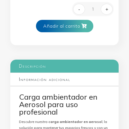
-
+
Carga ambientad
Añadir al carrito
Descripción
Información adicional
Carga ambientador en
Aerosol para uso
profesional
Descubre nuestra
carga ambientador en aerosol
, la
solución para mantener tus espacios frescos y con un