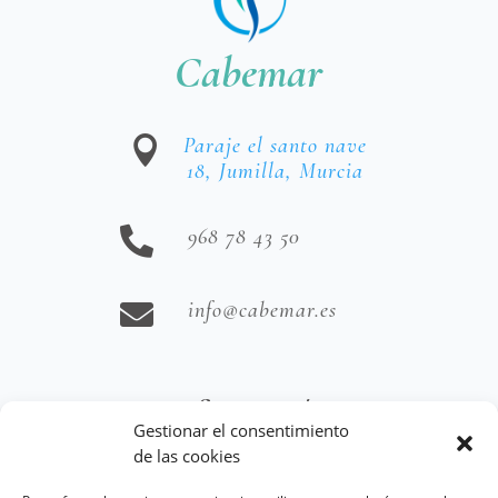
Cabemar
Paraje el santo nave

18, Jumilla, Murcia
968 78 43 50

info@cabemar.es

Información
Gestionar el consentimiento
de las cookies
Aviso Legal