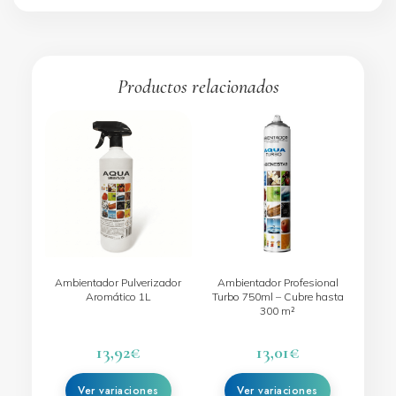
Productos relacionados
Este
Este
producto
producto
tiene
tiene
múltiples
múltiples
variantes.
variantes.
Las
Las
opciones
opciones
se
se
Ambientador Pulverizador
Ambientador Profesional
Aromático 1L
Turbo 750ml – Cubre hasta
pueden
pueden
300 m²
elegir
elegir
en
en
13,92
€
13,01
€
la
la