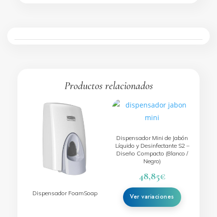
Productos relacionados
Este
producto
tiene
Dispensador Mini de Jabón
múltiples
Líquido y Desinfectante S2 –
Diseño Compacto (Blanco /
variantes.
Negro)
Las
48,85
€
opciones
se
Dispensador FoamSoap
pueden