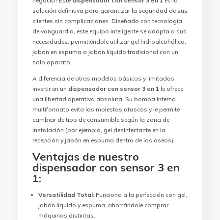
negocio? Este
dispensador con sensor 3 en 1
es la
solución definitiva para garantizar la seguridad de sus
clientes sin complicaciones. Diseñado con tecnología
de vanguardia, este equipo inteligente se adapta a sus
necesidades, permitiéndole utilizar gel hidroalcohólico,
jabón en espuma o jabón líquido tradicional con un
solo aparato.
A diferencia de otros modelos básicos y limitados,
invertir en un
dispensador con sensor 3 en 1
le ofrece
una libertad operativa absoluta. Su bomba interna
multiformato evita los molestos atascos y le permite
cambiar de tipo de consumible según la zona de
instalación (por ejemplo, gel desinfectante en la
recepción y jabón en espuma dentro de los aseos).
Ventajas de nuestro
dispensador con sensor 3 en
1:
Versatilidad Total:
Funciona a la perfección con gel,
jabón líquido y espuma, ahorrándole comprar
máquinas distintas.