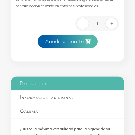
contaminación cruzada en entornos profesionales.
-
+
Dispensador Auto
Añadir al carrito
Descripción
Información adicional
Galería
¿Busca la máxima versatilidad para la higiene de su