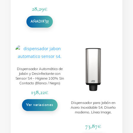
elegir
en
28,29
€
la
página
de
producto
Este
producto
tiene
Dispensador Automático de
múltiples
Jabón y Desinfectante con
Sensor S4 – Higiene 100% Sin
variantes.
Contacto (Blanco / Negro)
Las
158,22
€
opciones
se
Dispensador para Jabón en
Acero Inoxidable S4, Diseño
pueden
moderno, Línea Image,
elegir
en
73,87
€