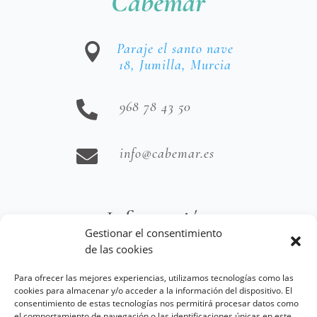
Cabemar
Paraje el santo nave

18, Jumilla, Murcia
968 78 43 50

info@cabemar.es

Información
Gestionar el consentimiento
de las cookies
Aviso Legal
Para ofrecer las mejores experiencias, utilizamos tecnologías como las
Política de Cookies
cookies para almacenar y/o acceder a la información del dispositivo. El
consentimiento de estas tecnologías nos permitirá procesar datos como
Términos y Condiciones de Venta
el comportamiento de navegación o las identificaciones únicas en este