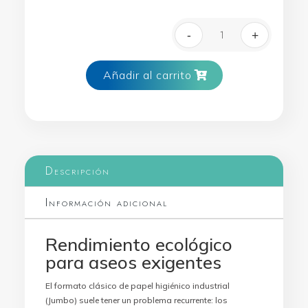
-
+
EcoNatural L-ON
Añadir al carrito
Descripción
Información adicional
Rendimiento ecológico
para aseos exigentes
El formato clásico de papel higiénico industrial
(Jumbo) suele tener un problema recurrente: los