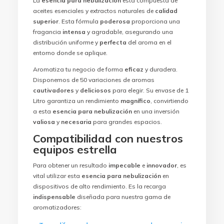
La
esencia para nebulización
está compuesta de
aceites esenciales y extractos naturales de
calidad
superior
. Esta fórmula
poderosa
proporciona una
fragancia
intensa
y agradable, asegurando una
distribución uniforme y
perfecta
del aroma en el
entorno donde se aplique.
Aromatiza tu negocio de forma
eficaz
y duradera.
Disponemos de 50 variaciones de aromas
cautivadores
y
deliciosos
para elegir. Su envase de 1
Litro garantiza un rendimiento
magnífico
, convirtiendo
a esta
esencia para nebulización
en una inversión
valiosa
y
necesaria
para grandes espacios.
Compatibilidad con nuestros
equipos estrella
Para obtener un resultado
impecable
e
innovador
, es
vital utilizar esta
esencia para nebulización
en
dispositivos de alto rendimiento. Es la recarga
indispensable
diseñada para nuestra gama de
aromatizadores: