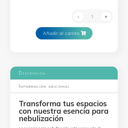
-
+
Esencia para Nebu
Añadir al carrito
Descripción
Información adicional
Transforma tus espacios
con nuestra esencia para
nebulización