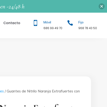
en -24/48 h

Móvil

Fijo
Contacto
686 99 49 70
968 78 43 50
es
/ Guantes de Nitrilo Naranja Extrafuertes con