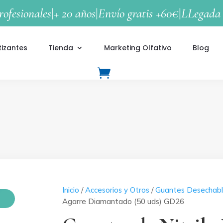
rofesionales
|
+ 20 años
|
Envío gratis +60€
|
LLegada 
tizantes
Tienda
Marketing Olfativo
Blog
Inicio
/
Accesorios y Otros
/
Guantes Desechabl
S
Agarre Diamantado (50 uds) GD26