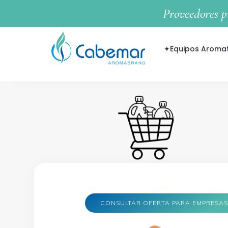
Proveedores p
✦ㅤEquipos Aroma
CONSULTAR OFERTA PARA EMPRESA