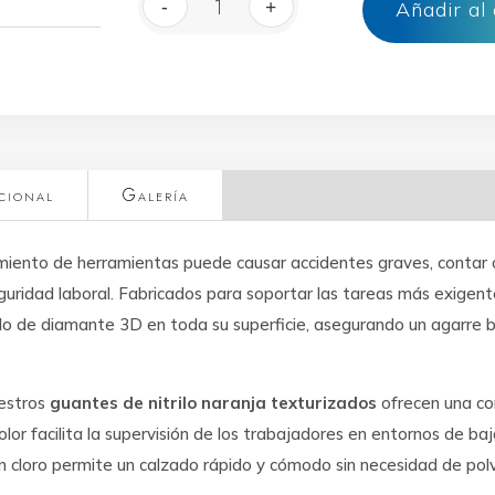
-
+
Añadir al 
Guantes de Nitrilo Naranja Extr
cional
Galería
zamiento de herramientas puede causar accidentes graves, contar
eguridad laboral. Fabricados para soportar las tareas más exig
do de diamante 3D en toda su superficie, asegurando un agarre bi
uestros
guantes de nitrilo naranja texturizados
ofrecen una co
color facilita la supervisión de los trabajadores en entornos de ba
on cloro permite un calzado rápido y cómodo sin necesidad de polv