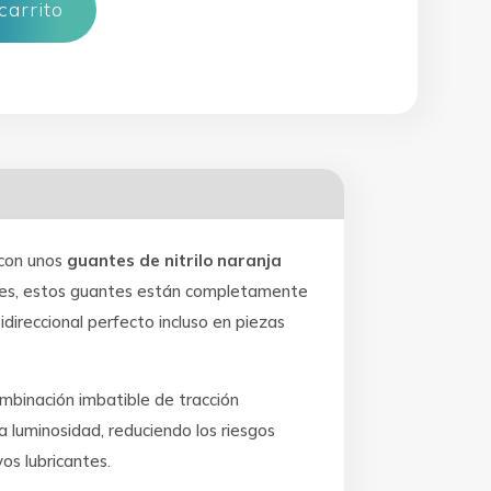
carrito
afuertes con Agarre Diamantado (50 uds) GD26 cantidad
 con unos
guantes de nitrilo naranja
entes, estos guantes están completamente
direccional perfecto incluso en piezas
mbinación imbatible de tracción
ja luminosidad, reduciendo los riesgos
os lubricantes.