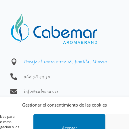

Paraje el santo nave 18, Jumilla, Murcia

968 78 43 50

info@cabemar.es
Gestionar el consentimiento de las cookies
okies para
de estas
 2026 Juan Pedro Rodriguez Herrero | Todos los derecho
gación o las
Aceptar