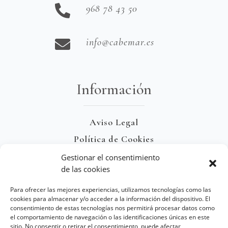
968 78 43 50

info@cabemar.es

Información
Aviso Legal
Política de Cookies
Términos y Condiciones de Venta
Gestionar el consentimiento
de las cookies
Declaración de Accesibilidad
Para ofrecer las mejores experiencias, utilizamos tecnologías como las
cookies para almacenar y/o acceder a la información del dispositivo. El
consentimiento de estas tecnologías nos permitirá procesar datos como
Copyright © 2026 Juan Pedro
el comportamiento de navegación o las identificaciones únicas en este
Rodriguez Herrero | Todos los
sitio. No consentir o retirar el consentimiento, puede afectar