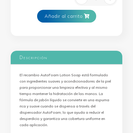
Recambio Autofo
Añadir al carrito
Descripción
El recambio AutoFoam Lotion Soap está formulado
con ingredientes suaves y acondicionadores de la piel
para proporcionar una limpieza efectiva y al mismo
tiempo mantener la hidratación de las manos. La
fórmula de jabón líquido se convierte en una espuma
rica y suave cuando se dispensa a través del
dispensador AutoFoam, lo que ayuda a reducir el
desperdicio y garantiza una cobertura uniforme en
cada aplicación.