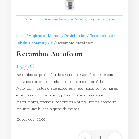
Categoría:
Recambios de Jabón, Espuma y Gel
Inicio
/
Higiene de Manos y Desinfección
/
Recambios de
Jabón, Espuma y Gel
/ Recambio Autofoam
Recambio Autofoam
15,77
€
Recambio de jabón líquido diseñado específicamente para ser
utilizado con dispensadores de espuma automáticos
AutoFoam. Estos dispensadores y recambios son comunes
en entornos comerciales y públicos, como baños de
restaurantes, oficinas, hospitales y otros lugares donde se
requiere una buena higiene de manos.
Capacidad: 1100 ml
-
+